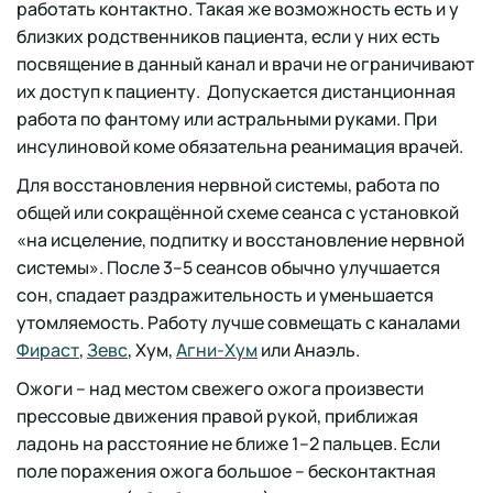
работать контактно. Такая же возможность есть и у
близких родственников пациента, если у них есть
посвящение в данный канал и врачи не ограничивают
их доступ к пациенту. Допускается дистанционная
работа по фантому или астральными руками. При
инсулиновой коме обязательна реанимация врачей.
Для восстановления нервной системы, работа по
общей или сокращённой схеме сеанса с установкой
«на исцеление, подпитку и восстановление нервной
системы». После 3–5 сеансов обычно улучшается
сон, спадает раздражительность и уменьшается
утомляемость. Работу лучше совмещать с каналами
Фираст
,
Зевс
, Хум,
Агни-Хум
или Анаэль.
Ожоги – над местом свежего ожога произвести
прессовые движения правой рукой, приближая
ладонь на расстояние не ближе 1–2 пальцев. Если
поле поражения ожога большое – бесконтактная