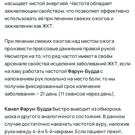
насыщает чистой энергией. Частота обладает
заживляющим свойством, что позволяет эффективно
использовать её при лечении свежих ожогов и
заживлении язв ЖКТ.
При лечении свежих ожогов над местом ожога
произвести прессовые движения правой рукой.
Несмотря на то, что ряд частот имеют в своём
арсенале свойства исцеления заболеваний ЖКТ, если
на язву работать частотой
Фарун
-
Будда
с
наложением рук локально на место боли, то мы
получим фиксированный срок излечения
заболевания — 21 день (11 сеансов через день).
Канал
Фарун-Будда
быстро выводит из обморока,
шока и другого аналогичного состояния. В данном
случае достаточно накачать частотой ауру, наложив
руки между 4-й и 5-й чакрами. Если пациент лежит,