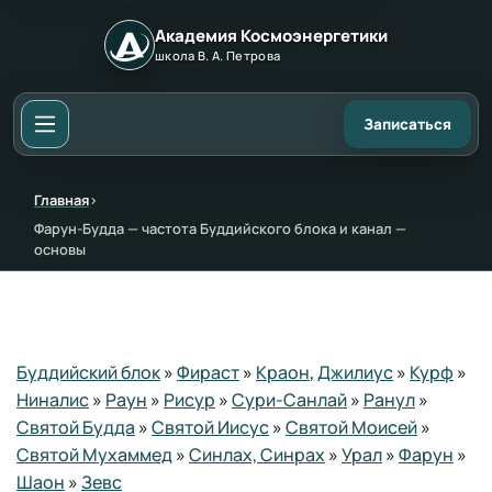
Академия Космоэнергетики
школа В. А. Петрова
Записаться
Главная
›
Фарун-Будда — частота Буддийского блока и канал —
основы
Буддийский блок
»
Фираст
»
Краон
,
Джилиус
»
Курф
»
Ниналис
»
Раун
»
Рисур
»
Сури-Санлай
»
Ранул
»
Святой Будда
»
Святой Иисус
»
Святой Моисей
»
Святой Мухаммед
»
Синлах, Синрах
»
Урал
»
Фарун
»
Шаон
»
Зевс