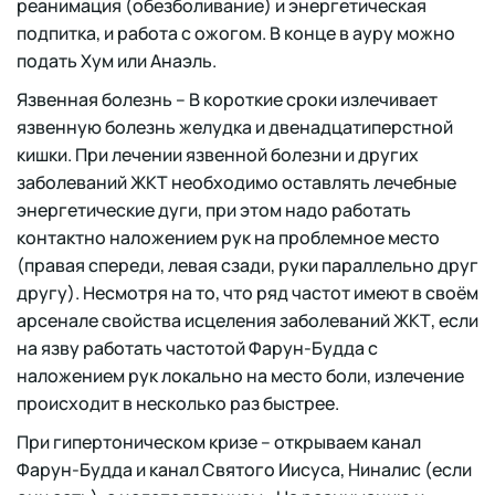
реанимация (обезболивание) и энергетическая
подпитка, и работа с ожогом. В конце в ауру можно
подать Хум или Анаэль.
Язвенная болезнь – В короткие сроки излечивает
язвенную болезнь желудка и двенадцатиперстной
кишки. При лечении язвенной болезни и других
заболеваний ЖКТ необходимо оставлять лечебные
энергетические дуги, при этом надо работать
контактно наложением рук на проблемное место
(правая спереди, левая сзади, руки параллельно друг
другу). Несмотря на то, что ряд частот имеют в своём
арсенале свойства исцеления заболеваний ЖКТ, если
на язву работать частотой Фарун-Будда с
наложением рук локально на место боли, излечение
происходит в несколько раз быстрее.
При гипертоническом кризе – открываем канал
Фарун-Будда и канал Святого Иисуса, Ниналис (если