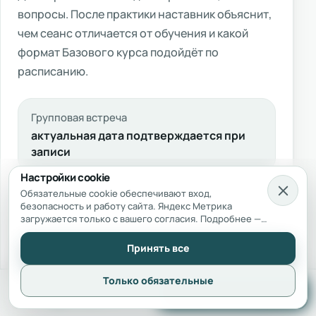
вопросы. После практики наставник объяснит,
чем сеанс отличается от обучения и какой
формат Базового курса подойдёт по
расписанию.
Групповая встреча
актуальная дата подтверждается при
записи
Настройки cookie
Обязательные cookie обеспечивают вход,
Индивидуальная встреча
безопасность и работу сайта. Яндекс Метрика
время и продолжительность
загружается только с вашего согласия. Подробнее — в
Политике использования cookie
и
Согласии на
согласуются заранее
обработку персональных данных
.
Принять все
Только обязательные
Уточнить расписание
Подробнее о сеансах
Telegram
Записаться