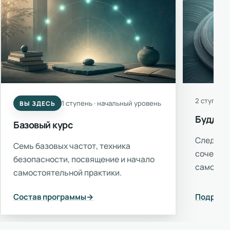
2 ступень
1 ступень · начальный уровень
ВЫ ЗДЕСЬ
Буддий
Базовый курс
Следующи
Семь базовых частот, техника
сочетан
безопасности, посвящение и начало
самостоя
самостоятельной практики.
Состав программы
Подробн