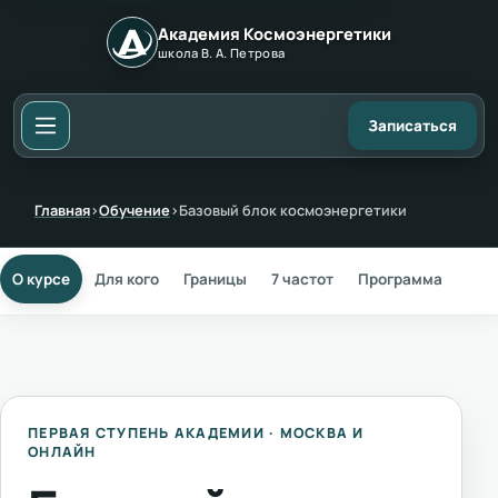
Академия Космоэнергетики
школа В. А. Петрова
Записаться
Главная
›
Обучение
›
Базовый блок космоэнергетики
О курсе
Для кого
Границы
7 частот
Программа
8 с
ПЕРВАЯ СТУПЕНЬ АКАДЕМИИ · МОСКВА И
ОНЛАЙН