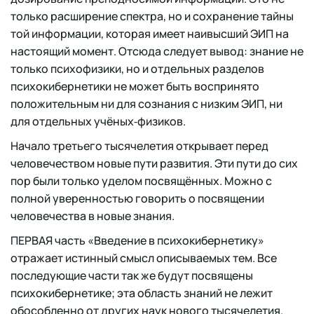
только расширение спектра, но и сохранение тайны
той информации, которая имеет наивысший ЭИП на
настоящий момент. Отсюда следует вывод: знание не
только психофизики, но и отдельных разделов
психокибернетики не может быть воспринято
положительным ни для сознания с низким ЭИП, ни
для отдельных учёных‑физиков.
Начало третьего тысячелетия открывает перед
человечеством новые пути развития. Эти пути до сих
пор были только уделом посвящённых. Можно с
полной уверенностью говорить о посвящении
человечества в новые знания.
ПЕРВАЯ часть «Введение в психокибернетику»
отражает истинный смысл описываемых тем. Все
последующие части так же будут посвящены
психокибернетике; эта область знаний не лежит
обособленно от других наук нового тысячелетия.