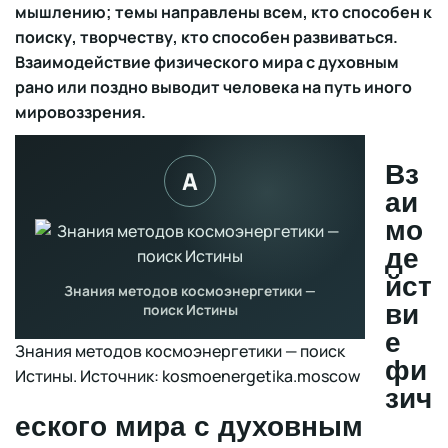
мышлению; темы направлены всем, кто способен к
поиску, творчеству, кто способен развиваться.
Взаимодействие физического мира с духовным
рано или поздно выводит человека на путь иного
мировоззрения.
Вз
аи
мо
де
йст
ви
е
Знания методов космоэнергетики — поиск
фи
Истины. Источник: kosmoenergetika.moscow
зич
еского мира с духовным