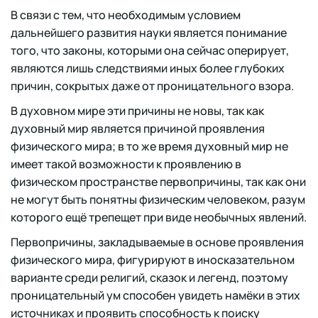
В связи с тем, что необходимым условием
дальнейшего развития науки является понимание
того, что законы, которыми она сейчас оперирует,
являются лишь следствиями иных более глубоких
причин, сокрытых даже от проницательного взора.
В духовном мире эти причины не новы, так как
духовный мир является причиной проявления
физического мира; в то же время духовный мир не
имеет такой возможности к проявлению в
физическом пространстве первопричины, так как они
не могут быть понятны физическим человеком, разум
которого ещё трепещет при виде необычных явлений.
Первопричины, закладываемые в основе проявления
физического мира, фигурируют в иносказательном
варианте среди религий, сказок и легенд, поэтому
проницательный ум способен увидеть намёки в этих
источниках и проявить способность к поиску