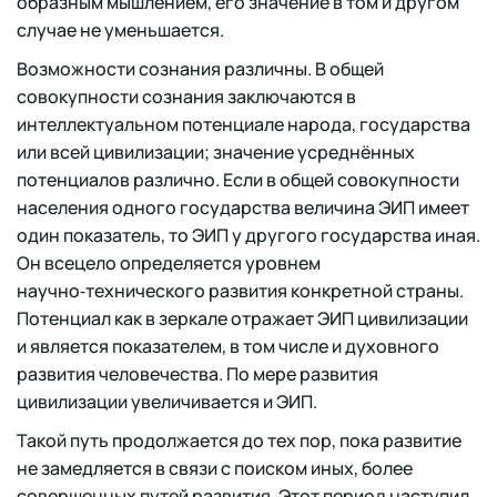
образным мышлением, его значение в том и другом
случае не уменьшается.
Возможности сознания различны. В общей
совокупности сознания заключаются в
интеллектуальном потенциале народа, государства
или всей цивилизации; значение усреднённых
потенциалов различно. Если в общей совокупности
населения одного государства величина ЭИП имеет
один показатель, то ЭИП у другого государства иная.
Он всецело определяется уровнем
научно‑технического развития конкретной страны.
Потенциал как в зеркале отражает ЭИП цивилизации
и является показателем, в том числе и духовного
развития человечества. По мере развития
цивилизации увеличивается и ЭИП.
Такой путь продолжается до тех пор, пока развитие
не замедляется в связи с поиском иных, более
совершенных путей развития. Этот период наступил