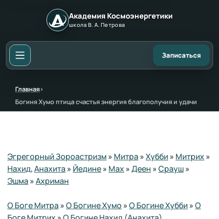
Академия Космоэнергетики
школа В. А. Петрова
Записаться
Главная
›
Богиня Хумо птица счастья энергия благополучия и удачи
Эгрегорный Зороастризм
»
Митра
»
Хубби
»
Митрих
»
Нахид
,
Анахита
»
Йедине
»
Мах
»
Деен
»
Срауш
»
Эшма
»
Ахриман
О Боге Митра
»
О Богине Хумо
»
О Богине Хубби
»
О
Боге Митрих
»
О Богине Нахид (Анахита)