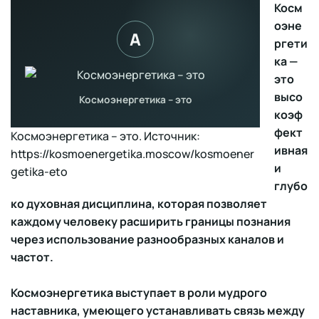
Косм
оэне
ргети
ка —
это
высо
коэф
фект
Космоэнергетика – это. Источник:
ивная
https://kosmoenergetika.moscow/kosmoener
и
getika-eto
глубо
ко духовная дисциплина, которая позволяет
каждому человеку расширить границы познания
через использование разнообразных каналов и
частот.
Космоэнергетика выступает в роли мудрого
наставника, умеющего устанавливать связь между