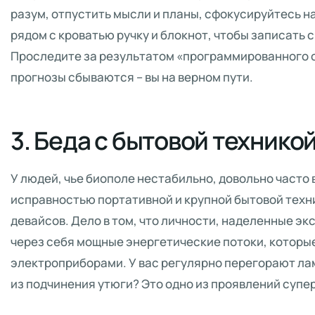
разум, отпустить мысли и планы, сфокусируйтесь н
рядом с кроватью ручку и блокнот, чтобы записать 
Проследите за результатом «программированного с
прогнозы сбываются – вы на верном пути.
3. Беда с бытовой технико
У людей, чье биополе нестабильно, довольно часто
исправностью портативной и крупной бытовой техн
девайсов. Дело в том, что личности, наделенные 
через себя мощные энергетические потоки, которые
электроприборами. У вас регулярно перегорают ла
из подчинения утюги? Это одно из проявлений суп