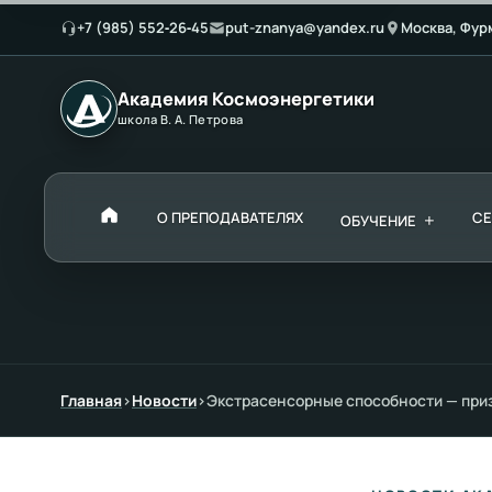
+7 (985) 552‑26‑45
put-znanya@yandex.ru
Москва, Фур
Академия Космоэнергетики
школа В. А. Петрова
О ПРЕПОДАВАТЕЛЯХ
+
С
ОБУЧЕНИЕ
Главная
›
Новости
›
Экстрасенсорные способности — приз