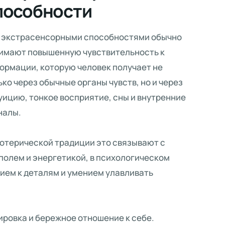
пособности
 экстрасенсорными способностями обычно
имают повышенную чувствительность к
ормации, которую человек получает не
ько через обычные органы чувств, но и через
уицию, тонкое восприятие, сны и внутренние
налы.
зотерической традиции это связывают с
полем и энергетикой, в психологическом
ием к деталям и умением улавливать
ировка и бережное отношение к себе.