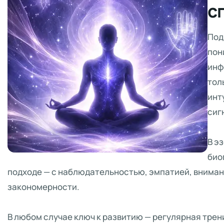
с
Под
пон
инф
тол
инт
сиг
В э
био
подходе — с наблюдательностью, эмпатией, вниман
закономерности.
В любом случае ключ к развитию — регулярная трен