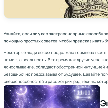
Узнайте, если ли у вас экстрасенсорные способност
помощью простых советов, чтобы предсказывать б
Некоторые люди до сих продолжают сомневаться в 
не миф, а реальность. В то время как другие успеш
яснослышание, обладают обостренной интуицией и 
безошибочно предсказывают будущее. Давайте пог
сверхспособностей и рассмотрим ряд техник, котор
Э