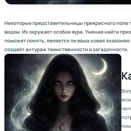
Некоторые представительницы прекрасного пола 
видом. Их окружает особая аура. Умение найти пр
поможет понять, является ли ваша новая знакомая
создаёт антураж таинственности и загадочности.
К
Воп
воз
чел
пот
пом