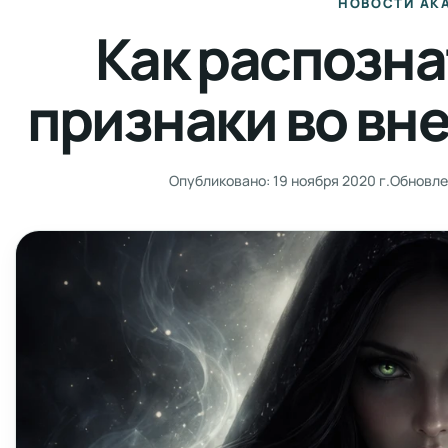
НОВОСТИ АК
Как распозна
признаки во вн
Опубликовано:
19 ноября 2020 г.
Обновле