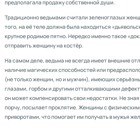
предполагала продажу собственной души.
Традиционно ведьмами считали зеленоглазых женщ
того, на её теле должна была находиться «дьяволь
крупное родимое пятно. Нередко именно такое «до
отправить женщину на костёр.
На самом деле, ведьма не всегда имеет внешние от
наличие магических способностей или предраспол
(не только женщин, но и мужчин), имеющих серьёзн
глазами, горбом и другими отталкивающими дефек
он может компенсировать свои недостатки. Не зная
порчу, посылает проклятие. Женщины с физическим
приворотами, что помогает им получать в мужья же