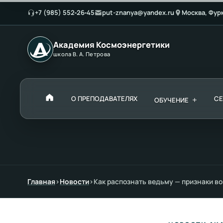
+7 (985) 552‑26‑45
put-znanya@yandex.ru
Москва, Фур
Академия Космоэнергетики
школа В. А. Петрова
О ПРЕПОДАВАТЕЛЯХ
+
С
ОБУЧЕНИЕ
Главная
›
Новости
›
Как распознать ведьму — признаки во