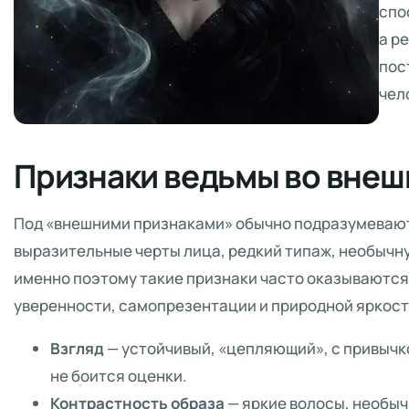
спо
а р
пос
чел
Признаки ведьмы во внеш
Под «внешними признаками» обычно подразумевают 
выразительные черты лица, редкий типаж, необычну
именно поэтому такие признаки часто оказываются
уверенности, самопрезентации и природной яркост
Взгляд
— устойчивый, «цепляющий», с привычко
не боится оценки.
Контрастность образа
— яркие волосы, необыч