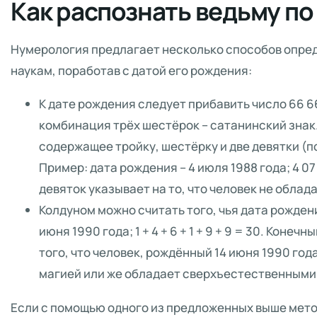
Как распознать ведьму по
Нумерология предлагает несколько способов опред
наукам, поработав с датой его рождения:
К дате рождения следует прибавить число 66 66
комбинация трёх шестёрок – сатанинский знак
содержащее тройку, шестёрку и две девятки (п
Пример: дата рождения – 4 июля 1988 года; 4 07
девяток указывает на то, что человек не обла
Колдуном можно считать того, чья дата рождени
июня 1990 года; 1 + 4 + 6 + 1 + 9 + 9 = 30. Коне
того, что человек, рождённый 14 июня 1990 го
магией или же обладает сверхъестественными
Если с помощью одного из предложенных выше мето