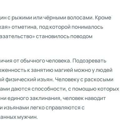
ин с рыжими или чёрными волосами. Кроме
ская» отметина, под которой понималось
казательство» становилось поводом
личия от обычного человека. Подозревать
оженность к занятию магией можно у людей
ый физический изъян. Человеку с раскосыми
тами даются способности, с помощью которых
 ни единого заклинания, человек наводит
и изъянами легко справляются с
ланных мужчин.