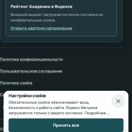
Рейтинг Академии в Яндексе
Внешний виджет загружается после согласия на
необязательные cookie.
Открыть карточку организации
Политика конфиденциальности
Пользовательское соглашение
Политика cookie
Согласие на обработку персональных данных
Настройки cookie
Обязательные cookie обеспечивают вход,
Настройки cookie
безопасность и работу сайта. Яндекс Метрика
загружается только с вашего согласия. Подробнее —
в
Политике использования cookie
и
Согласии на
обработку персональных данных
.
Принять все
© 2000–
2026
АНО «Международная Академия