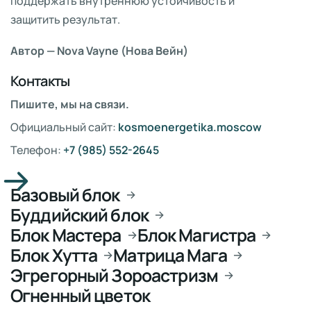
поддержать внутреннюю устойчивость и
защитить результат.
Автор — Nova Vayne (Нова Вейн)
Контакты
Пишите, мы на связи.
Официальный сайт:
kosmoenergetika.moscow
Телефон:
+7 (985) 552-2645
Базовый блок
→
Буддийский блок
→
Блок Мастера
Блок Магистра
→
→
Блок Хутта
Матрица Мага
→
→
Эгрегорный Зороастризм
→
Огненный цветок