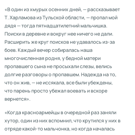
«В один из хмурых осенних дней, — рассказывает
Т. Харламова из Тульской области, — пропал мой
дядя — тогда пятнадцатилетний мальчишка.
Поиски в деревне и вокруг нее ничего не дали.
Расширить же круг поисков не удавалось из-за
боев. Каждый вечер собиралась наша
многочисленная родня, у бедной матери
пропавшего сына не просыхали слезы, велись
долгие разговоры о пропавшем. Надежда на то,
что он жив, — не иссякала, все были убеждены,
что парень просто убежал воевать и вскоре
вернется».
«Когда красноармейцы в очередной раз заняли
хутор, один из них вспомнил, что крутился у них в
отряде какой-то мальчонка, но когда началась