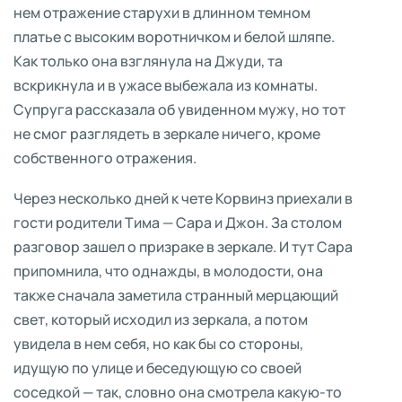
нем отражение старухи в длинном темном
платье с высоким воротничком и белой шляпе.
Как только она взглянула на Джуди, та
вскрикнула и в ужасе выбежала из комнаты.
Супруга рассказала об увиденном мужу, но тот
не смог разглядеть в зеркале ничего, кроме
собственного отражения.
Через несколько дней к чете Корвинз приехали в
гости родители Тима — Сара и Джон. За столом
разговор зашел о призраке в зеркале. И тут Сара
припомнила, что однажды, в молодости, она
также сначала заметила странный мерцающий
свет, который исходил из зеркала, а потом
увидела в нем себя, но как бы со стороны,
идущую по улице и беседующую со своей
соседкой — так, словно она смотрела какую-то