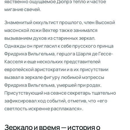
явственно ощущаемое Дюпрэ тепло и частое
мигание свечей.
Знаменитый оккультист прошлого, член Высокой
масонской ложи Вехтер также занимался
вызыванием духов из старинных зеркал.
Однажды он пригласил к себе прусского принца
Фридриха Вильгельма, герцога Шарля де Гессе-
Касселя и еще нескольких представителей
европейской аристократии и в их присутствии
вызвал в зеркале фигуру любимой мэтрессы
Фридриха Вильгельма, умершей при родах.
Присутствующий на сеансе секретарь тщательно
зафиксировал ход событий, отметив, что «его
светлость искренне расплакался».
Зеркало и время — история о