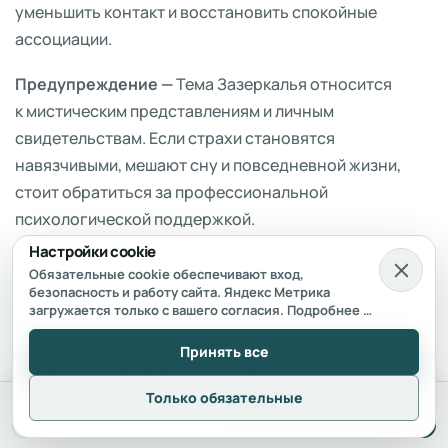
уменьшить контакт и восстановить спокойные
ассоциации.
Предупреждение —
Тема Зазеркалья относится
к мистическим представлениям и личным
свидетельствам. Если страхи становятся
навязчивыми, мешают сну и повседневной жизни,
стоит обратиться за профессиональной
психологической поддержкой.
Настройки cookie
Обязательные cookie обеспечивают вход,
безопасность и работу сайта. Яндекс Метрика
Материал носит информационный и
загружается только с вашего согласия. Подробнее —
образовательный характер. Духовные и
в
Политике использования cookie
и
Согласии на
оздоровительные практики не заменяют
обработку персональных данных
.
Принять все
медицинскую диагностику, лечение или
помощь профильного специалиста.
Только обязательные
Telegram
Записаться