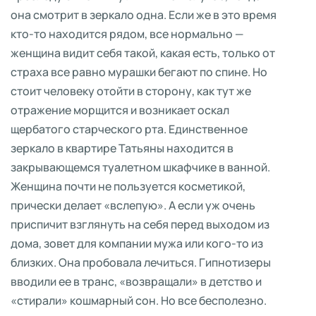
она смотрит в зеркало одна. Если же в это время
кто-то находится рядом, все нормально —
женщина видит себя такой, какая есть, только от
страха все равно мурашки бегают по спине. Но
стоит человеку отойти в сторону, как тут же
отражение морщится и возникает оскал
щербатого старческого рта. Единственное
зеркало в квартире Татьяны находится в
закрывающемся туалетном шкафчике в ванной.
Женщина почти не пользуется косметикой,
прически делает «вслепую». А если уж очень
приспичит взглянуть на себя перед выходом из
дома, зовет для компании мужа или кого-то из
близких. Она пробовала лечиться. Гипнотизеры
вводили ее в транс, «возвращали» в детство и
«стирали» кошмарный сон. Но все бесполезно.