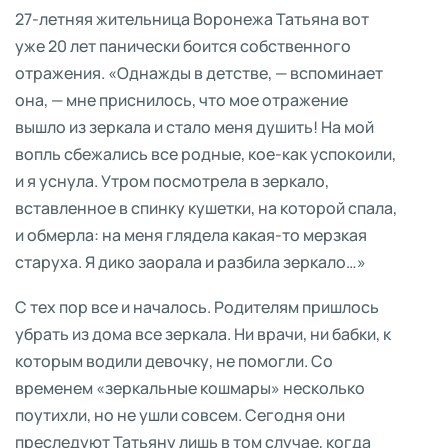
27-летняя жительница Воронежа Татьяна вот
уже 20 лет панически боится собственного
отражения. «Однажды в детстве, — вспоминает
она, — мне приснилось, что мое отражение
вышло из зеркала и стало меня душить! На мой
вопль сбежались все родные, кое-как успокоили,
и я уснула. Утром посмотрела в зеркало,
вставленное в спинку кушетки, на которой спала,
и обмерла: на меня глядела какая-то мерзкая
старуха. Я дико заорала и разбила зеркало…»
С тех пор все и началось. Родителям пришлось
убрать из дома все зеркала. Ни врачи, ни бабки, к
которым водили девочку, не помогли. Со
временем «зеркальные кошмары» несколько
поутихли, но не ушли совсем. Сегодня они
преследуют Татьяну лишь в том случае, когда