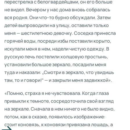
перестрелка с белогвардейцами, он его больше
не видел. Вечером у нас дома вновь собралась
вся родня. Они что-то бурно обсуждали. Затем
детей выпроводили на улицу, оставили только
меня — шестилетнюю девочку. Соседка принесла
горячей воды, посреди избы поставили корыто,
искупали меня в нем, надели чистую одежду. В
русскую печь постелили холщовую простынь,
установили большое зеркало, посадили меня
туда и наказали: „Смотри в зеркало, что увидишь
там, то и говори!“ — и закрыли меня задвижкой».
«Помню, страха я не чувствовала. Когда глаза
привыкли к темноте, сосредоточила свой взгляд
на зеркале. Сначала в нем ничего не было видно,
потом, как в сказке, появилось изображение:
стоит коновязь, к коновязи привязана лошадь, а