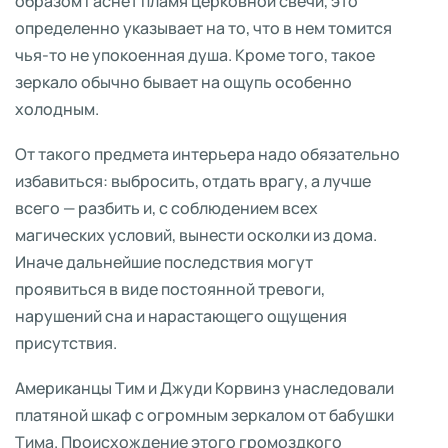
образом гаснет пламя церковной свечи, это
определенно указывает на то, что в нем томится
чья-то не упокоенная душа. Кроме того, такое
зеркало обычно бывает на ощупь особенно
холодным.
От такого предмета интерьера надо обязательно
избавиться: выбросить, отдать врагу, а лучше
всего — разбить и, с соблюдением всех
магических условий, вынести осколки из дома.
Иначе дальнейшие последствия могут
проявиться в виде постоянной тревоги,
нарушений сна и нарастающего ощущения
присутствия.
Американцы Тим и Джуди Корвинз унаследовали
платяной шкаф с огромным зеркалом от бабушки
Тима. Происхождение этого громоздкого