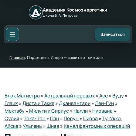
Академия Космоэнергетики
школа В. А. Петрова
Записаться
Главная
›
Парджанья, Индра — защита от сил зла
Блок Магистра
»
Астральный порошок
»
Асс
»
Вуду
»
Глаих
»
Диста и Такке
»
Дханвантари
»
Лей-Гун
»
Мектабу
»
Милути и Сириус
»
Налли
»
Нирвана
»
Сулия
»
Тока-Тон
»
Пан
»
Перун
»
Пирва
»
Ту, Укко,
Айске
»
Ульгень
»
Шива
»
Канал фантомных операций