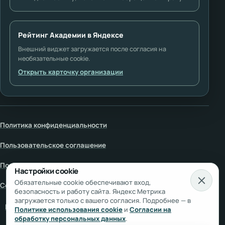
Рейтинг Академии в Яндексе
Внешний виджет загружается после согласия на
необязательные cookie.
Открыть карточку организации
Политика конфиденциальности
Пользовательское соглашение
Политика cookie
Настройки cookie
Обязательные cookie обеспечивают вход,
Согласие на обработку персональных данных
безопасность и работу сайта. Яндекс Метрика
загружается только с вашего согласия. Подробнее — в
Настройки cookie
Политике использования cookie
и
Согласии на
обработку персональных данных
.