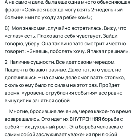
А на самом деле, была еще одна много объясняющая
фраза: «Сейчас я всегда могу взять 2-недельный
больничный по уходу за ребенком!»;
В) Моя знакомая, случайно встретилась. Вижу, что
«сглаз» есть. Плоховато себя чувствует. Зайди,
говорю, уберу. Она так виновато смотрит и честно
говорит: «Знаешь, поболеть хочу. Я такая грешная».
2. Наличие сущности. Все идет своим чередом.
Пациенты бывают разные. Даже тот, кто ушел, не
долечившись — на самом деле смог взять столько,
сколько ему было по силам на этот раз. Пройдет
время, «уровень огрубления события» все равно
вынудит их заняться собой.
Многие, бросившие лечение, через какое-то время
возвращались. Это идет их ВНУТРЕННЯЯ борьба с
собой — их духовный рост. Эта борьба человека с
самим собой заслуживает уважения при любой