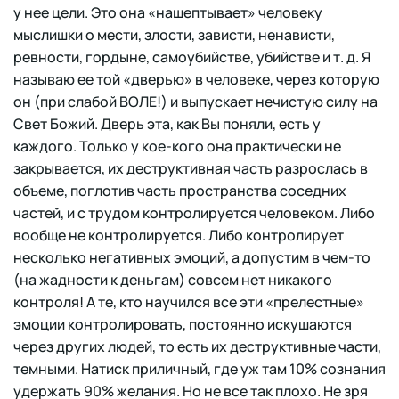
у нее цели. Это она «нашептывает» человеку
мыслишки о мести, злости, зависти, ненависти,
ревности, гордыне, самоубийстве, убийстве и т. д. Я
называю ее той «дверью» в человеке, через которую
он (при слабой ВОЛЕ!) и выпускает нечистую силу на
Свет Божий. Дверь эта, как Вы поняли, есть у
каждого. Только у кое-кого она практически не
закрывается, их деструктивная часть разрослась в
объеме, поглотив часть пространства соседних
частей, и с трудом контролируется человеком. Либо
вообще не контролируется. Либо контролирует
несколько негативных эмоций, а допустим в чем-то
(на жадности к деньгам) совсем нет никакого
контроля! А те, кто научился все эти «прелестные»
эмоции контролировать, постоянно искушаются
через других людей, то есть их деструктивные части,
темными. Натиск приличный, где уж там 10% сознания
удержать 90% желания. Но не все так плохо. Не зря