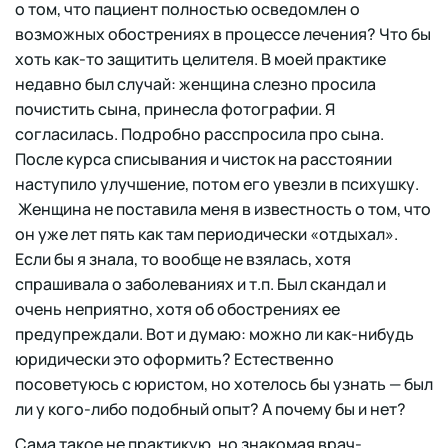
о том, что пациент полностью осведомлен о
возможных обострениях в процессе лечения? Что бы
хоть как-то защитить целителя. В моей практике
недавно был случай: женщина слезно просила
почистить сына, принесла фотографии. Я
согласилась. Подробно расспросила про сына.
После курса списывания и чисток на расстоянии
наступило улучшение, потом его увезли в психушку.
Женщина не поставила меня в известность о том, что
он уже лет пять как там периодически «отдыхал».
Если бы я знала, то вообще не взялась, хотя
спрашивала о заболеваниях и т.п. Был скандал и
очень неприятно, хотя об обострениях ее
предупреждали. Вот и думаю: можно ли как-нибудь
юридически это оформить? Естественно
посоветуюсь с юристом, но хотелось бы узнать — был
ли у кого-либо подобный опыт? А почему бы и нет?
Сама такое не практикую, но знакомая врач-