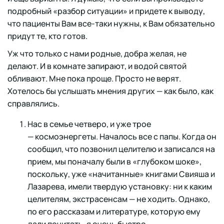
подробный «разбор ситуации» и придете к выводу,
что пациенты Вам все-таки нужны, к Вам обязательно
придут те, кто готов.
Уж что только с нами родные, добра желая, не
делают. И в комнате запирают, и водой святой
обливают. Мне пока проще. Просто не верят.
Хотелось бы услышать мнения других — как было, как
справлялись.
Нас в семье четверо, и уже трое
— космоэнергеты. Началось все с папы. Когда он
сообщил, что позвонил целителю и записался на
прием, мы поначалу были в «глубоком шоке»,
поскольку, уже «начитанные» книгами Свияша и
Лазарева, имели твердую установку: ни к каким
целителям, экстрасенсам — не ходить. Однако,
по его рассказам и литературе, которую ему