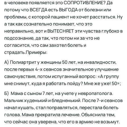
в человеке появляется это СОПРОТИВЛЕНИЕ? Да
потому что ВСЕГДА есть ВЫГОДА от болезни или
проблемы, с которой пациент не хочет расстаться. Ну
а так как сознательно понимает, что это
неправильно, вот и ВЫТЕСНЯЕТ эти чувства глубоко в
подсознание, да так, что потом ни за что не
согласится, что сам захотел болеть и
страдать.Примеры:
А) Полиартрит у женщины 50 лет, на инвалидности,
после первых 4-х сеансов значительное улучшение
самочувствия, потом испуганный вопрос: «А группу
мне снимут, куда я работать пойду? Мне же уже! 50»;
Б) Мама с сыном 7 лет, на учете у невропатолога.
Мальчик худенький и бледненький. После 7-и сеансов
начал кушать, стал поправляться, перестала болеть
голова. Мама прекратила лечение. Объяснила тем,
что сейчас она уверена, что его в армию не возьмут.