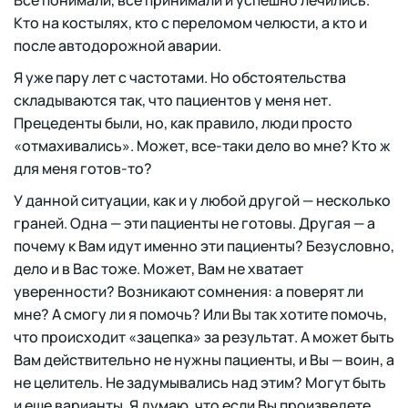
Все понимали, все принимали и успешно лечились.
Кто на костылях, кто с переломом челюсти, а кто и
после автодорожной аварии.
Я уже пару лет с частотами. Но обстоятельства
складываются так, что пациентов у меня нет.
Прецеденты были, но, как правило, люди просто
«отмахивались». Может, все-таки дело во мне? Кто ж
для меня готов-то?
У данной ситуации, как и у любой другой — несколько
граней. Одна — эти пациенты не готовы. Другая — а
почему к Вам идут именно эти пациенты? Безусловно,
дело и в Вас тоже. Может, Вам не хватает
уверенности? Возникают сомнения: а поверят ли
мне? А смогу ли я помочь? Или Вы так хотите помочь,
что происходит «зацепка» за результат. А может быть
Вам действительно не нужны пациенты, и Вы — воин, а
не целитель. Не задумывались над этим? Могут быть
и еще варианты. Я думаю, что если Вы произведете