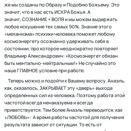
же мы созданы по Образу и Подобию Божьему. Это
значит, что в нас есть ИСКРА Божья. А
значит, СОЗНАНИЕ + ВОЛЯ и мы можем выдержать
любое искушение тех самых 90%. Знание этого
«механизма» психики человека поможет любому
космоэнергету осознанно удерживать себя в
состоянии, про которое неоднократно повторяет
Владимир Александрович: «Космоэнергет обязан
быть ментально-нейтральным!» Не случайно это
наше ГЛАВНОЕ условие при работе.
Теперь можно и подойти к Вашему вопросу. Анаэль,
как, оказалось, ЗАКРЫВАЕТ эту «дверь» выхода
определенных сил из человека. Поэтому работа этой
частотой всегда ненаказуема и всегда
приветствуется. Тем более Анаэль переводится, как
«ЛЮБОВЬ»: А время работы частотой для получения
результата зависит от ситуации. То есть от