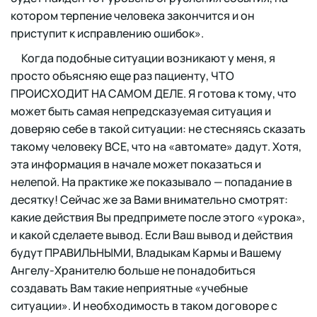
котором терпение человека закончится и он
приступит к исправлению ошибок».
Когда подобные ситуации возникают у меня, я
просто объясняю еще раз пациенту, ЧТО
ПРОИСХОДИТ НА САМОМ ДЕЛЕ. Я готова к тому, что
может быть самая непредсказуемая ситуация и
доверяю себе в такой ситуации: не стесняясь сказать
такому человеку ВСЕ, что на «автомате» дадут. Хотя,
эта информация в начале может показаться и
нелепой. На практике же показывало — попадание в
десятку! Сейчас же за Вами внимательно смотрят:
какие действия Вы предпримете после этого «урока»,
и какой сделаете вывод. Если Ваш вывод и действия
будут ПРАВИЛЬНЫМИ, Владыкам Кармы и Вашему
Ангелу-Хранителю больше не понадобиться
создавать Вам такие неприятные «учебные
ситуации». И необходимость в таком договоре с