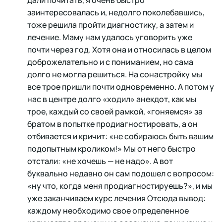
дали почитать, я очень быстро
заинтересовалась и, недолго поколебавшись,
тоже решила пройти диагностику, а затем и
лечение. Маму нам удалось уговорить уже
почти через год. Хотя она и относилась в целом
доброжелательно и с пониманием, но сама
долго не могла решиться. На сонастройку мы
все трое пришли почти одновременно. А потом у
нас в центре долго «ходил» анекдот, как мы
трое, каждый со своей рамкой, «гоняемся» за
братом в попытке продиагностировать, а он
отбивается и кричит: «не собираюсь быть вашим
подопытным кроликом!» Мы от него быстро
отстали: «не хочешь — не надо». А вот
буквально недавно он сам подошел с вопросом:
«ну что, когда меня продиагностируешь?», и мы
уже заканчиваем курс лечения Отсюда вывод:
каждому необходимо свое определенное