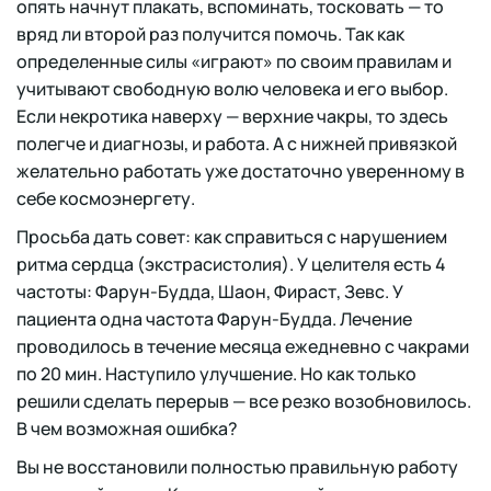
опять начнут плакать, вспоминать, тосковать — то
вряд ли второй раз получится помочь. Так как
определенные силы «играют» по своим правилам и
учитывают свободную волю человека и его выбор.
Если некротика наверху — верхние чакры, то здесь
полегче и диагнозы, и работа. А с нижней привязкой
желательно работать уже достаточно уверенному в
себе космоэнергету.
Просьба дать совет: как справиться с нарушением
ритма сердца (экстрасистолия). У целителя есть 4
частоты: Фарун-Будда, Шаон, Фираст, Зевс. У
пациента одна частота Фарун-Будда. Лечение
проводилось в течение месяца ежедневно с чакрами
по 20 мин. Наступило улучшение. Но как только
решили сделать перерыв — все резко возобновилось.
В чем возможная ошибка?
Вы не восстановили полностью правильную работу