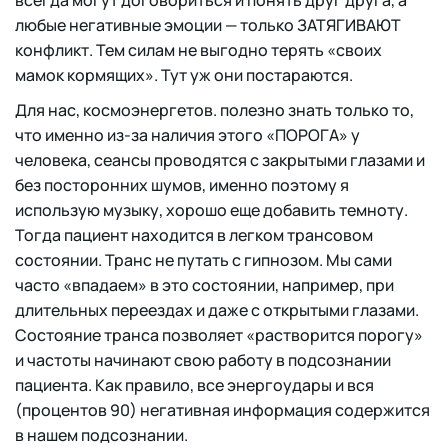
всегда могут договориться и понять друг друга, а
любые негативные эмоции — только ЗАТЯГИВАЮТ
конфликт. Тем силам не выгодно терять «своих
мамок кормящих». Тут уж они постараются.
Для нас, космоэнергетов. полезно знать только то,
что именно из-за наличия этого «ПОРОГА» у
человека, сеансы проводятся с закрытыми глазами и
без посторонних шумов, именно поэтому я
использую музыку, хорошо еще добавить темноту.
Тогда пациент находится в легком трансовом
состоянии. Транс не путать с гипнозом. Мы сами
часто «впадаем» в это состоянии, например, при
длительных переездах и даже с открытыми глазами.
Состояние транса позволяет «растворится порогу»
и частоты начинают свою работу в подсознании
пациента. Как правило, все энергоудары и вся
(процентов 90) негативная информация содержится
в нашем подсознании.