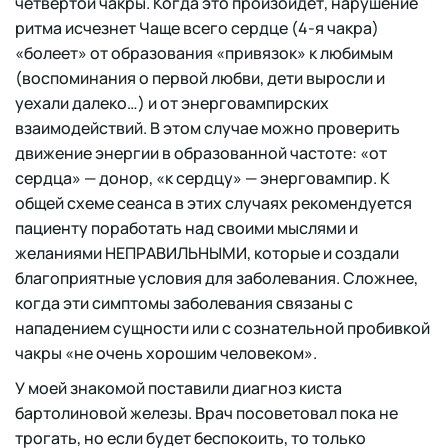
четвертой чакры. Когда это произойдет, нарушение
ритма исчезнет Чаще всего сердце (4-я чакра)
«болеет» от образования «привязок» к любимым
(воспоминания о первой любви, дети выросли и
уехали далеко…) и от энерговампирских
взаимодействий. В этом случае можно проверить
движение энергии в образованной частоте: «от
сердца» — донор, «к сердцу» — энерговампир. К
общей схеме сеанса в этих случаях рекомендуется
пациенту поработать над своими мыслями и
желаниями НЕПРАВИЛЬНЫМИ, которые и создали
благоприятные условия для заболевания. Сложнее,
когда эти симптомы заболевания связаны с
нападением сущности или с сознательной пробивкой
чакры «не очень хорошим человеком».
У моей знакомой поставили диагноз киста
бартолиновой железы. Врач посоветовал пока не
трогать, но если будет беспокоить, то только