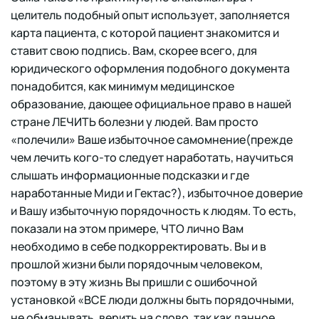
целитель подобный опыт использует, заполняется
карта пациента, с которой пациент знакомится и
ставит свою подпись. Вам, скорее всего, для
юридического оформления подобного документа
понадобится, как минимум медицинское
образование, дающее официальное право в нашей
стране ЛЕЧИТЬ болезни у людей. Вам просто
«полечили» Ваше избыточное самомнение(прежде
чем лечить кого-то следует наработать, научиться
слышать информационные подсказки и где
наработанные Миди и Гектас?), избыточное доверие
и Вашу избыточную порядочность к людям. То есть,
показали на этом примере, ЧТО лично Вам
необходимо в себе подкорректировать. Вы и в
прошлой жизни были порядочным человеком,
поэтому в эту жизнь Вы пришли с ошибочной
установкой «ВСЕ люди должны быть порядочными,
не обманывать, верить на слово, так как данное