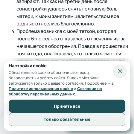
запирают. Так как на третий день после
сонастройки удалось снять головную боль
матери, к моим занятиям целительством все
родные отнеслись благосклонно.
Проблема возникла с моей теткой, которая
после 6-го сеанса отказалась от лечения из-за
начавшегося обострения. Правда в прошествии
почти года, она сказала, что только я смог ей
помочь. Тогда это мной воспринималось очень
Настройки cookie
тяжело, т.к. это вызвало определенную реакцию
Обязательные cookie обеспечивают вход,
родных, да и стажа, а значит уверенности в
безопасность и работу сайта. Яндекс Метрика
силах, было очень не много. Но в тот момент у
загружается только с вашего согласия. Подробнее — в
Политике использования cookie
и
Согласии на
меня были другие пациенты, и это
обработку персональных данных
.
поддерживало! Так что это был не большой
урок, не очень трудный, потом было и
Принять все
хуже.Петров говорит и моя практика это
Только обязательные
подтверждает, что все проходят через тяжелые
Telegram
Записаться
сомнения типа «а тем ли я занимаюсь?» Но тут у