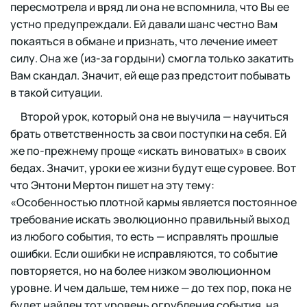
пересмотрела и вряд ли она не вспомнила, что Вы ее
устно предупреждали. Ей давали шанс честно Вам
покаяться в обмане и признать, что лечение имеет
силу. Она же (из-за гордыни) смогла только закатить
Вам скандал. Значит, ей еще раз предстоит побывать
в такой ситуации.
Второй урок, который она не выучила — научиться
брать ответственность за свои поступки на себя. Ей
же по-прежнему проще «искать виноватых» в своих
бедах. Значит, уроки ее жизни будут еще суровее. Вот
что Энтони Мертон пишет на эту тему:
«Особенностью плотной кармы является постоянное
требование искать эволюционно правильный выход
из любого события, то есть — исправлять прошлые
ошибки. Если ошибки не исправляются, то событие
повторяется, но на более низком эволюционном
уровне. И чем дальше, тем ниже — до тех пор, пока не
будет найден тот уровень огрубления события, на