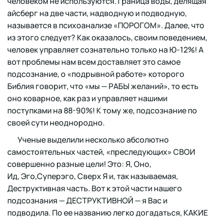
человеком не используются. Граница воды, делящая
айсберг на две части, надводную и подводную,
называется в психоанализе «ПОРОГОМ». Далее, что
из этого следует? Как оказалось, своим поведением,
человек управляет сознательно только на Ю-12%! А
вот проблемы нам всем доставляет это самое
подсознание, о «подрывной работе» которого
Библия говорит, что «мы — РАБЫ желаний», то есть
оно коварное, как раз и управляет нашими
поступками на 88-90%! К тому же, подсознание по
своей сути неоднородно.
Ученые выделили несколько абсолютно
самостоятельных частей, «преследующих» СВОИ
совершенно разные цели! Это: Я, Оно,
Ид, Эго,Суперэго, Сверх Я и, так называемая,
Деструктивная часть. Вот к этой части нашего
подсознания — ДЕСТРУКТИВНОЙ — я Вас и
подводила. По ее названию легко догадаться, КАКИЕ