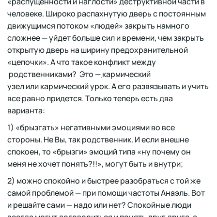
«распущенности и наглости» деструктивной части в
человеке. Широко распахнутую дверь с постоянным
движущимся потоком «людей» закрыть намного
сложнее — уйдет больше сил и времени, чем закрыть
открытую дверь на ширину предохранительной
«цепочки». А что такое конфликт между
родственниками? Это —
кармический
узел или кармический урок. А его развязывать и учить
все равно придется. Только теперь есть два
варианта:
1) «брызгать» негативными эмоциями во все
стороны. Не Вы, так родственник. И если внешне
спокоен, то «брызги» эмоций типа «ну почему он
меня не хочет понять?!!», могут быть и внутри;
2) можно спокойно и быстрее разобраться с той же
самой проблемой — при помощи частоты Анаэль. Вот
и решайте сами — надо или нет? Спокойные люди