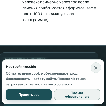
человека примерно через год после
лечения приближается к формуле: вес =
рост- 100 (плюс/минус пара
килограммов)..
АКАДЕМИЯ В. А. ПЕТРОВА
АНО «Международная
Настройки cookie
Академия Космоэнергетики»
Обязательные cookie обеспечивают вход,
безопасность и работу сайта. Яндекс Метрика
Поможем выбрать программу и формат обучения.
загружается только с вашего согласия.
В рабочее время обычно отвечаем в течение
Подробнее — в
Политике использования cookie
и
Только
часа.
Принять все
Согласии на обработку персональных данных
.
обязательные