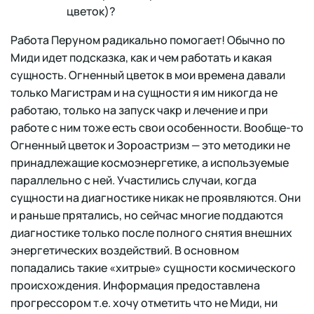
цветок)?
Работа Перуном радикально помогает! Обычно по
Миди идет подсказка, как и чем работать и какая
сущность. Огненный цветок в мои времена давали
только Магистрам и на сущности я им никогда не
работаю, только на запуск чакр и лечение и при
работе с ним тоже есть свои особенности. Вообще-то
Огненный цветок и Зороастризм — это методики не
принадлежащие космоэнергетике, а используемые
параллельно с ней. Участились случаи, когда
сущности на диагностике никак не проявляются. Они
и раньше прятались, но сейчас многие поддаются
диагностике только после полного снятия внешних
энергетических воздействий. В основном
попадались такие «хитрые» сущности космического
происхождения. Информация предоставлена
прогрессором т.е. хочу отметить что не Миди, ни