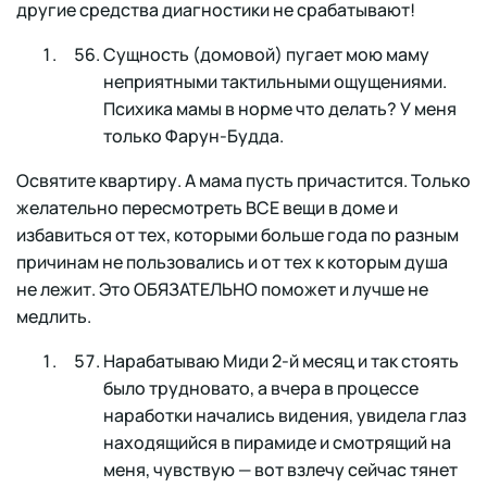
другие средства диагностики не срабатывают!
Сущность (домовой) пугает мою маму
неприятными тактильными ощущениями.
Психика мамы в норме что делать? У меня
только Фарун-Будда.
Освятите квартиру. А мама пусть причастится. Только
желательно пересмотреть ВСЕ вещи в доме и
избавиться от тех, которыми больше года по разным
причинам не пользовались и от тех к которым душа
не лежит. Это ОБЯЗАТЕЛЬНО поможет и лучше не
медлить.
Нарабатываю Миди 2-й месяц и так стоять
было трудновато, а вчера в процессе
наработки начались видения, увидела глаз
находящийся в пирамиде и смотрящий на
меня, чувствую — вот взлечу сейчас тянет