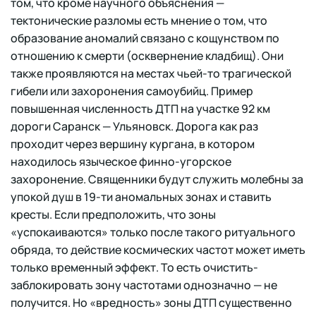
том, что кроме научного объяснения —
тектонические разломы есть мнение о том, что
образование аномалий связано с кощунством по
отношению к смерти (осквернение кладбищ). Они
также проявляются на местах чьей-то трагической
гибели или захоронения самоубийц. Пример
повышенная численность ДТП на участке 92 км
дороги Саранск — Ульяновск. Дорога как раз
проходит через вершину кургана, в котором
находилось языческое финно-угорское
захоронение. Священники будут служить молебны за
упокой душ в 19-ти аномальных зонах и ставить
кресты. Если предположить, что зоны
«успокаиваются» только после такого ритуального
обряда, то действие космических частот может иметь
только временный эффект. То есть очистить-
заблокировать зону частотами однозначно — не
получится. Но «вредность» зоны ДТП существенно