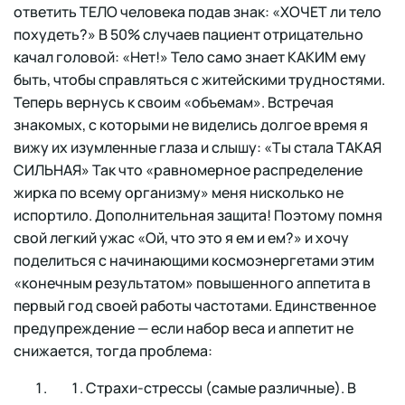
ответить ТЕЛО человека подав знак: «ХОЧЕТ ли тело
похудеть?» В 50% случаев пациент отрицательно
качал головой: «Нет!» Тело само знает КАКИМ ему
быть, чтобы справляться с житейскими трудностями.
Теперь вернусь к своим «объемам». Встречая
знакомых, с которыми не виделись долгое время я
вижу их изумленные глаза и слышу: «Ты стала ТАКАЯ
СИЛЬНАЯ» Так что «равномерное распределение
жирка по всему организму» меня нисколько не
испортило. Дополнительная защита! Поэтому помня
свой легкий ужас «Ой, что это я ем и ем?» и хочу
поделиться с начинающими космоэнергетами этим
«конечным результатом» повышенного аппетита в
первый год своей работы частотами. Единственное
предупреждение — если набор веса и аппетит не
снижается, тогда проблема:
Страхи-стрессы (самые различные). В