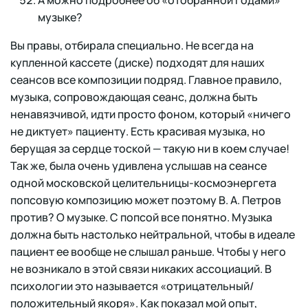
А можно подробнее об «отобранной годами»
музыке?
Вы правы, отбирала специально. Не всегда на
купленной кассете (диске) подходят для наших
сеансов все композиции подряд. Главное правило,
музыка, сопровождающая сеанс, должна быть
ненавязчивой, идти просто фоном, который «ничего
не диктует» пациенту. Есть красивая музыка, но
берущая за сердце тоской — такую ни в коем случае!
Так же, была очень удивлена услышав на сеансе
одной московской целительницы-космоэнергета
попсовую композицию может поэтому В. А. Петров
против? О музыке. С попсой все понятно. Музыка
должна быть настолько нейтральной, чтобы в идеале
пациент ее вообще не слышал раньше. Чтобы у него
не возникало в этой связи никаких ассоциаций. В
психологии это называется «отрицательный/
положительный якоря». Как показал мой опыт,