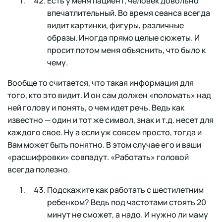
Есть у меня пациент, человек довольно
впечатлительный. Во время сеанса всегда
видит картинки, фигуры, различные
образы. Иногда прямо целые сюжеты. И
просит потом меня объяснить, что было к
чему.
Вообще то считается, что такая информация для
того, кто это видит. И он сам должен «поломать» над
ней голову и понять, о чем идет речь. Ведь как
известно — один и тот же символ, знак и т.д. несет для
каждого свое. Ну а если уж совсем просто, тогда и
Вам может быть понятно. В этом случае его и ваши
«расшифровки» совпадут. «Работать» головой
всегда полезно.
Подскажите как работать с шестилетним
ребенком? Ведь под частотами стоять 20
минут не сможет, а надо. И нужно ли маму