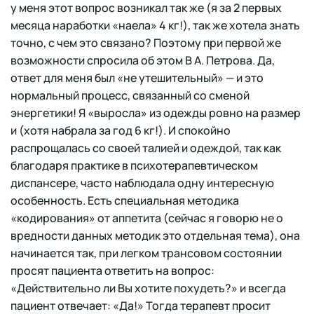
у меня этот вопрос возникал так же (я за 2 первых
месяца наработки «наела» 4 кг!), так же хотела знать
точно, с чем это связано? Поэтому при первой же
возможности спросила об этом В А. Петрова. Да,
ответ для меня был «не утешительный» — и это
нормальный процесс, связанный со сменой
энергетики! Я «выросла» из одежды ровно на размер
и (хотя набрала за год 6 кг!). И спокойно
распрощалась со своей талией и одеждой, так как
благодаря практике в психотерапевтическом
диспансере, часто наблюдала одну интересную
особенность. Есть специальная методика
«кодирования» от аппетита (сейчас я говорю не о
вредности данных методик это отдельная тема), она
начинается так, при легком трансовом состоянии
просят пациента ответить на вопрос:
«Действительно ли Вы хотите похудеть?» и всегда
пациент отвечает: «Да!» Тогда терапевт просит