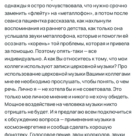
однажды я остро почувствовала, что нужно срочно
заменить «флейту» на «металлофон», а потом после
сеанса пациентка рассказала, как нахлынули
воспоминания из раннего детства, как только она
услышала звуки металлофона, которые и помогли ей
осознать «корень» той проблемы, которая и привела
за помощью. Поэтому опять-таки — все
индивидуально. А как Вы относитесь к тому, что мои
коллеги используют записи церковной музыки? Про
использование церковной музыки Вашими коллегами
мне ее необходимо прослушать, чтобы понять, о чем
речь. Лично я — не хотела бы и не советовала. Это
только мое личное мнение и никого не хочу обидеть.
Мощное воздействие на человека музыки никто
отрицать не будет. И я предлагаю всем подключиться
к обсуждению вопроса — применения музыки в
космоэнергетике и сообща сделать хорошую
фонотеку. Голосовое пение, звон колоколов, звуки