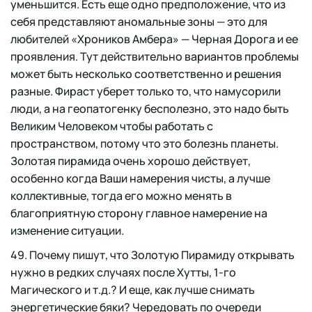
уменьшится. Есть еще одно предположение, что из
себя представляют аномальные зоны — это для
любителей «Хроников Амбера» — Черная Дорога и ее
проявления. Тут действительно вариантов проблемы
может быть несколько соответственно и решения
разные. Фираст уберет только то, что намусорили
люди, а на геопатогенку бесполезно, это надо быть
Великим Человеком чтобы работать с
пространством, потому что это болезнь планеты.
Золотая пирамида очень хорошо действует,
особенно когда Ваши намерения чисты, а лучше
коллективные, тогда его можно менять в
благоприятную сторону главное намерение на
изменение ситуации.
49. Почему пишут, что Золотую Пирамиду открывать
нужно в редких случаях после Хутты, 1-го
Магического и т.д.? И еще, как лучше снимать
энергетические бяки? Чередовать по очереди