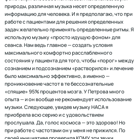
природы, различная музыка несет определенную
информацию для человека. И я предполагаю, что при
работе с пациентами для решения определенных
задач желательно применять определенные ритмы. Я
использую музыку «просто идущую фоном» для
сеанса. Нам ведь главное — создать условия
максимального комфортно расслабленного
состояния у пациента для того, чтобы «порог» между
сознанием и подсознанием «растворился» и лечение
было максимально эффективно, а именно —
проникновение частот в те бессознательные
«спящие» 95% процентов мозга. У Петрова много
опыта — и он вообще не рекомендует использование
музыки. Следующее, увидев музыку НАСА я
приобрела всю серию и с удовольствием
прослушала. Да, голос космоса — это здорово! Но
при работе с частотами он у меня не прижился. По
своей инициативе проверила КОМУ эти звуки