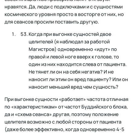
нравятся. Да, люди с подключками и с сущностями
космического уровня просто в восторге от них, но
для сеансов просили поставить другую.
Когда при выгонке сущностей двое
целителей (я наблюдал за работой
Магистров) одновременно «идут» по
правой и левой ноге вверх к голове, то
один из них находится слева от пациента.
Не тянет ли он на себя негатив? И не
наносит ли этим он вред пациенту? Или он
наносит меньший вред чем сущность?
При выгонке сущности «работает» частота отличная
по «характеристикам» от частот Буддийского блока,
да и «схема сеанса» другая, поэтому положение
целителя возможно с любой стороны от пациента
(даже более эффективно, когда одновременно 4-5