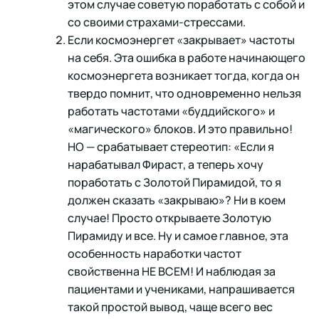
этом случае советую поработать с собой и
со своими страхами-стрессами.
Если космоэнергет «закрывает» частоты
на себя. Эта ошибка в работе начинающего
космоэнергета возникает тогда, когда он
твердо помнит, что одновременно нельзя
работать частотами «буддийского» и
«магического» блоков. И это правильно!
НО — срабатывает стереотип: «Если я
нарабатывал Фираст, а теперь хочу
поработать с Золотой Пирамидой, то я
должен сказать «закрываю»? Ни в коем
случае! Просто открываете Золотую
Пирамиду и все. Ну и самое главное, эта
особенность наработки частот
свойственна НЕ ВСЕМ! И наблюдая за
пациентами и учениками, напрашивается
такой простой вывод, чаще всего вес