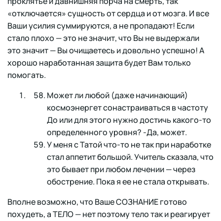
проклятье и давнишняя порча на смерть, так
«отключается» сущность от сердца и от мозга. И все
Ваши усилия суммируются, а не пропадают! Если
стало плохо — это не значит, что Вы не выдержали
это значит — Вы очищаетесь и довольно успешно! А
хорошо наработанная защита будет Вам только
помогать.
Может ли любой (даже начинающий)
космоэнергет сонастраиваться в частоту
До или для этого нужно достичь какого-то
определенного уровня? -Да, может.
У меня с Татой что-то не так при наработке
стал аппетит большой. Учитель сказала, что
это бывает при любом лечении — через
обострение. Пока я ее не стала открывать.
Вполне возможно, что Ваше СОЗНАНИЕ готово
похудеть, а ТЕЛО — нет поэтому тело так и реагирует