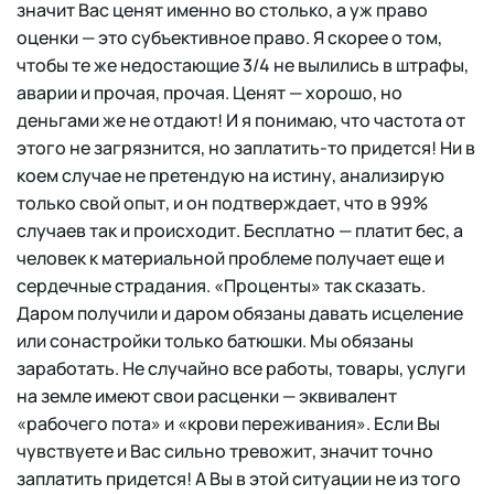
значит Вас ценят именно во столько, а уж право
оценки — это субъективное право. Я скорее о том,
чтобы те же недостающие 3/4 не вылились в штрафы,
аварии и прочая, прочая. Ценят — хорошо, но
деньгами же не отдают! И я понимаю, что частота от
этого не загрязнится, но заплатить-то придется! Ни в
коем случае не претендую на истину, анализирую
только свой опыт, и он подтверждает, что в 99%
случаев так и происходит. Бесплатно — платит бес, а
человек к материальной проблеме получает еще и
сердечные страдания. «Проценты» так сказать.
Даром получили и даром обязаны давать исцеление
или сонастройки только батюшки. Мы обязаны
заработать. Не случайно все работы, товары, услуги
на земле имеют свои расценки — эквивалент
«рабочего пота» и «крови переживания». Если Вы
чувствуете и Вас сильно тревожит, значит точно
заплатить придется! А Вы в этой ситуации не из того