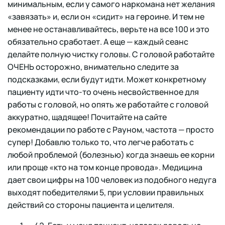
минимальным, если у самого наркомана нет желания
«завязать» и, если он «сидит» на героине. И тем не
менее не останавливайтесь, верьте на все 100 и это
обязательно сработает. А еще — каждый сеанс
делайте полную чистку головы. С головой работайте
ОЧЕНЬ осторожно, внимательно следите за
подсказками, если будут идти. Может конкретному
пациенту идти что-то очень несвойственное для
работы с головой, но опять же работайте с головой
аккуратно, щадящее! Почитайте на сайте
рекомендации по работе с Рауном, частота — просто
супер! Добавлю только то, что легче работать с
любой проблемой (болезнью) когда знаешь ее корни
или проще «кто на том конце провода». Медицина
дает свои цифры на 100 человек из подобного недуга
выходят победителями 5, при условии правильных
действий со стороны пациента и целителя.