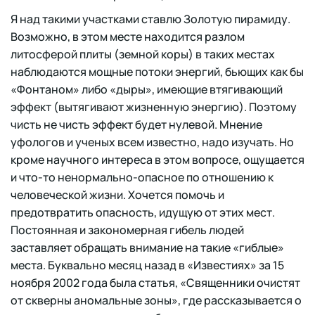
Я над такими участками ставлю Золотую пирамиду.
Возможно, в этом месте находится разлом
литосферой плиты (земной коры) в таких местах
наблюдаются мощные потоки энергий, бьющих как бы
«Фонтаном» либо «дыры», имеющие втягивающий
эффект (вытягивают жизненную энергию). Поэтому
чисть не чисть эффект будет нулевой. Мнение
уфологов и ученых всем известно, надо изучать. Но
кроме научного интереса в этом вопросе, ощущается
и что-то ненормально-опасное по отношению к
человеческой жизни. Хочется помочь и
предотвратить опасность, идущую от этих мест.
Постоянная и закономерная гибель людей
заставляет обращать внимание на такие «гиблые»
места. Буквально месяц назад в «Известиях» за 15
ноября 2002 года была статья, «Священники очистят
от скверны аномальные зоны», где рассказывается о