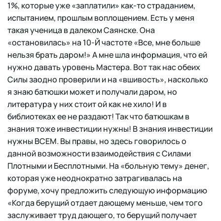
1%, которые уже «заплатили» как-то страданием,
испытанием, прошлым воплощением. Есть у меня
такая ученица в далеком Саянске. Она
«остановилась» на 10-Й частоте «Все, мне больше
нельзя брать даром!» А мне шла информация, что ей
нужно давать уровень Мастера. Вот так нас обеих
Силы заодно проверили и на «вшивость», насколько
я знаю батюшки может и получали даром, но
литература у них стоит ой как не хило! И в
библиотеках ее не раздают! Так что батюшкам в
знания тоже инвестиции нужны! В знания инвестиции
нужны ВСЕМ. Вы правы, но здесь говорилось о
данной возможности взаимодействия с Силами
Плотными и Бесплотными. На «больную тему» денег,
которая уже неоднократно затрагивалась на
форуме, хочу предложить следующую информацию
«Когда берущий отдает дающему меньше, чем того
заслуживает труд дающего, то берущий получает