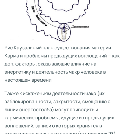
Рис Каузальный план существования материи.
Карма и проблемы предыдущих воплощений — как
доп. факторы, оказывающие влияние на
энергетику и деятельность чакр человека в
настоящем времени
Также к искажениям деятельности чакр (их
заблокированности, закрытости, смещению с
линии энергостолба) могут приводить и
кармические проблемы, идущие из предыдущих
воплощений, записи о которых хранятся в
структуре каузального уровня (см. рисунок 23).