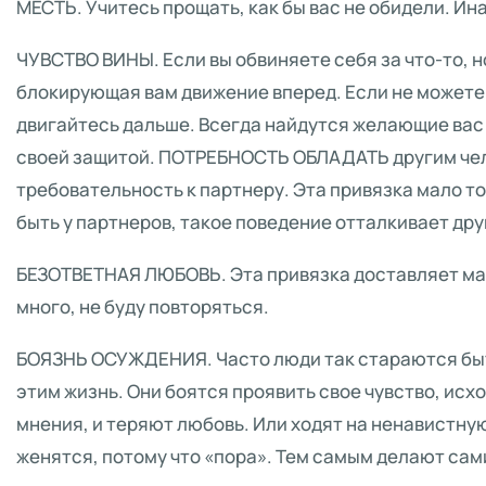
МЕСТЬ. Учитесь прощать, как бы вас не обидели. Ин
ЧУВСТВО ВИНЫ. Если вы обвиняете себя за что-то, н
блокирующая вам движение вперед. Если не можете 
двигайтесь дальше. Всегда найдутся желающие вас 
своей защитой. ПОТРЕБНОСТЬ ОБЛАДАТЬ другим чело
требовательность к партнеру. Эта привязка мало то
быть у партнеров, такое поведение отталкивает дру
БЕЗОТВЕТНАЯ ЛЮБОВЬ. Эта привязка доставляет мас
много, не буду повторяться.
БОЯЗНЬ ОСУЖДЕНИЯ. Часто люди так стараются быт
этим жизнь. Они боятся проявить свое чувство, исх
мнения, и теряют любовь. Или ходят на ненавистную
женятся, потому что «пора». Тем самым делают сам