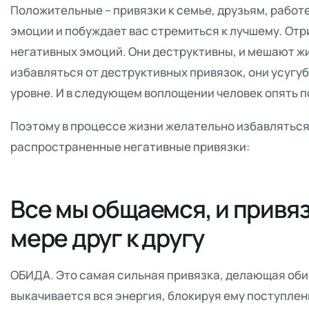
Положительные – привязки к семье, друзьям, работ
эмоции и побуждает вас стремиться к лучшему. От
негативных эмоций. Они деструктивны, и мешают жи
избавляться от деструктивных привязок, они усуг
уровне. И в следующем воплощении человек опять п
Поэтому в процессе жизни желательно избавляться 
распространенные негативные привязки:
Все мы общаемся, и привяз
мере друг к другу
ОБИДА. Это самая сильная привязка, делающая оби
выкачивается вся энергия, блокируя ему поступлен