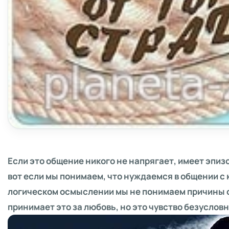
Если это общение никого не напрягает, имеет эпизо
вот если мы понимаем, что нуждаемся в общении с к
логическом осмыслении мы не понимаем причины св
принимает это за любовь, но это чувство безусловно