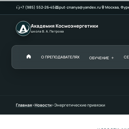
+7 (985) 552‑26‑45
put-znanya@yandex.ru
Москва, Фур
Академия Космоэнергетики
школа В. А. Петрова
О ПРЕПОДАВАТЕЛЯХ
+
С
ОБУЧЕНИЕ
Главная
›
Новости
›
Энергетические привязки