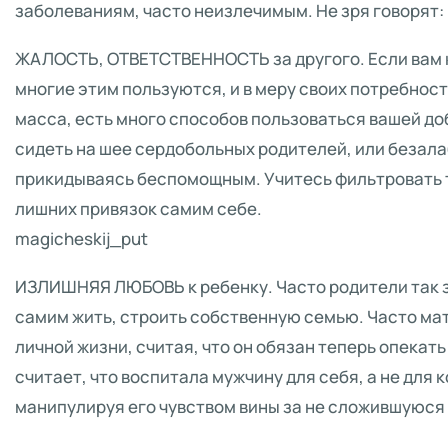
заболеваниям, часто неизлечимым. Не зря говорят:
ЖАЛОСТЬ, ОТВЕТСТВЕННОСТЬ за другого. Если вам к
многие этим пользуются, и в меру своих потребност
масса, есть много способов пользоваться вашей д
сидеть на шее сердобольных родителей, или безал
прикидываясь беспомощным. Учитесь фильтровать т
лишних привязок самим себе.
magicheskij_put
ИЗЛИШНЯЯ ЛЮБОВЬ к ребенку. Часто родители так з
самим жить, строить собственную семью. Часто ма
личной жизни, считая, что он обязан теперь опекать
считает, что воспитала мужчину для себя, а не для 
манипулируя его чувством вины за не сложившуюся 