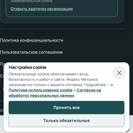
необязательные cookie.
Открыть карточку организации
Политика конфиденциальности
Пользовательское соглашение
Политика cookie
Настройки cookie
Обязательные cookie обеспечивают вход,
Согласие на обработку персональных данных
безопасность и работу сайта. Яндекс Метрика
загружается только с вашего согласия. Подробнее — в
Настройки cookie
Политике использования cookie
и
Согласии на
обработку персональных данных
.
Принять все
© 2000–
2026
АНО «Международная Академия
Космоэнергетики»
. Все права защищены.
Только обязательные
Telegram
Записаться