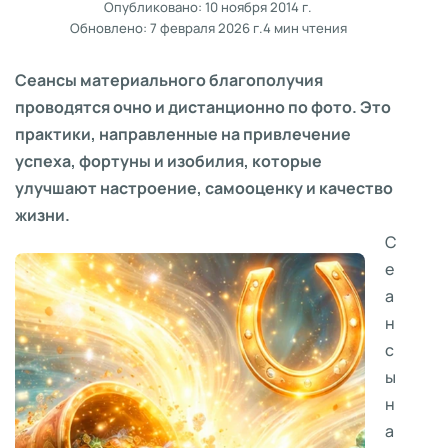
Опубликовано:
10 ноября 2014 г.
Обновлено:
7 февраля 2026 г.
4 мин чтения
Сеансы материального благополучия
проводятся очно и дистанционно по фото. Это
практики, направленные на привлечение
успеха, фортуны и изобилия, которые
улучшают настроение, самооценку и качество
жизни.
С
е
а
н
с
ы
н
а