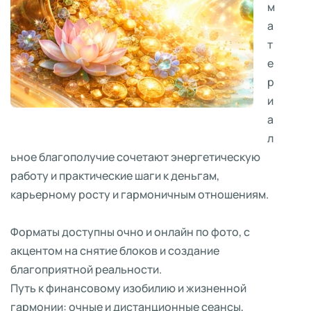
м
а
т
е
р
и
а
л
ьное благополучие сочетают энергетическую
работу и практические шаги к деньгам,
карьерному росту и гармоничным отношениям.
Форматы доступны очно и онлайн по фото, с
акцентом на снятие блоков и создание
благоприятной реальности.
Путь к финансовому изобилию и жизненной
гармонии: очные и дистанционные сеансы,