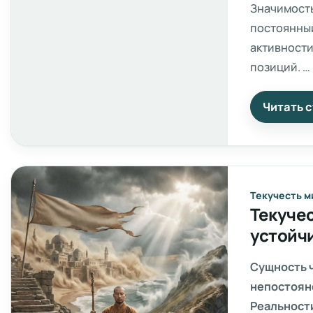
Значимость
постоянный
активности
позиций.
Повседневн
Читать 
намеченны
важные зад
Текучесть м
Текучес
устойчи
Сущность 
непостоянс
Реальности