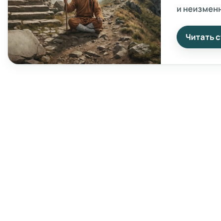
и неизменн
говорили д
Возникают
Читать 