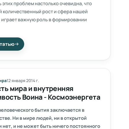
 этих проблем настолько очевидна, что
 количественный рост и сфера нашей
 играет важную роль в формировании
ая практика показывает, что реализация
статью
х плановых заданий позволяет выполнять
ания по разработке модели развития.
ира
12 января 2014 г.
ть мира и внутренняя
вость Воина - Космоэнергета
человеческого бытия заключается в
тве. Ни в мире людей, ни в открытой
 нет, и не может быть ничего постоянного