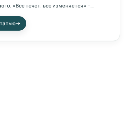
ого. «Все течет, все изменяется» –
ревние и были, безусловно, правы.
 и рушатся великие цивилизации.
статью