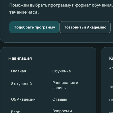
Поможем выбрать программу и формат обучения. 
течение часа.
Подобрать программу
Позвонить в Академию
Навигация
К
А
Главная
Обучение
Расписание и
8 ступеней
Т
запись
Об Академии
Отзывы
Em
Вопросы и
Блог
В