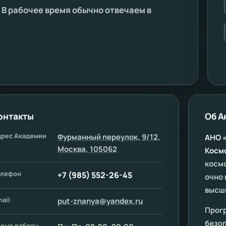
В рабочее время обычно отвечаем в
онтакты
Об А
дрес Академии
Фурманный переулок, 9/12,
АНО 
Москва, 105062
Косм
космо
елефон
+7 (985) 552-26-45
очно 
высш
ail
put-znanya@yandex.ru
Прог
безоп
ремя работы,