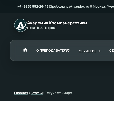
+7 (985) 552‑26‑45
put-znanya@yandex.ru
Москва, Фур
Академия Космоэнергетики
школа В. А. Петрова
О ПРЕПОДАВАТЕЛЯХ
+
С
ОБУЧЕНИЕ
Главная
›
Статьи
›
Текучесть мира